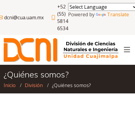
+52
(55)
Powered by
Translate
dcni@cua.uam.mx
5814
6534
¿Quiénes somos?
Inicio
División
¿Quiénes somos?