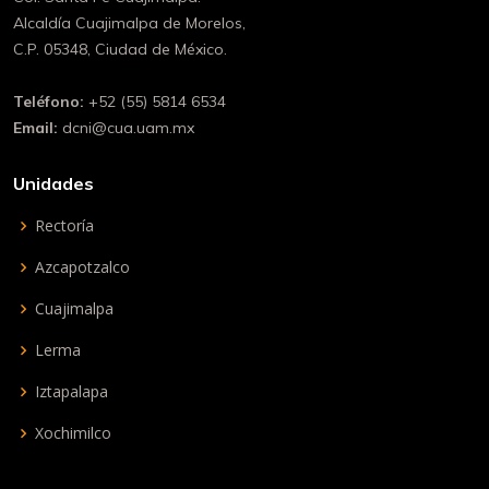
Alcaldía Cuajimalpa de Morelos,
C.P. 05348, Ciudad de México.
Teléfono:
+52 (55) 5814 6534
Email:
dcni@cua.uam.mx
Unidades
Rectoría
Azcapotzalco
Cuajimalpa
Lerma
Iztapalapa
Xochimilco