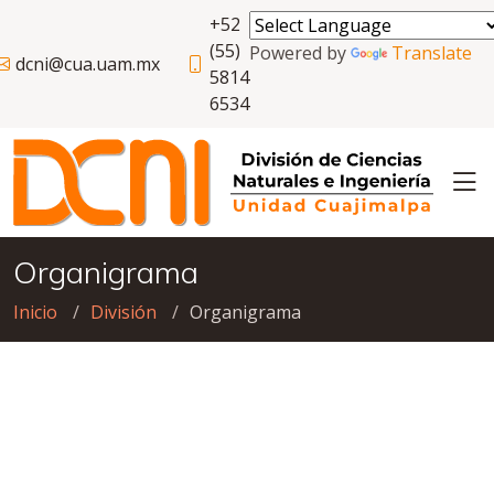
+52
(55)
Powered by
Translate
dcni@cua.uam.mx
5814
6534
Organigrama
Inicio
División
Organigrama