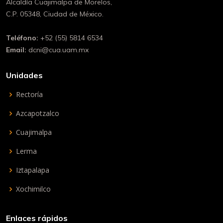
Alcaldía Cuajimalpa de Morelos,
C.P. 05348, Ciudad de México.
Teléfono:
+52 (55) 5814 6534
Email:
dcni@cua.uam.mx
Unidades
Rectoría
Azcapotzalco
Cuajimalpa
Lerma
Iztapalapa
Xochimilco
Enlaces rápidos